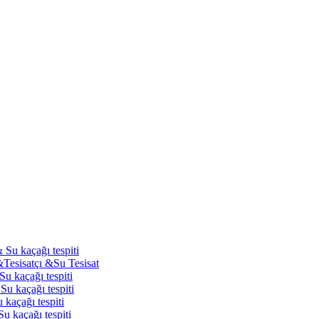
 Su kaçağı tespiti
&Tesisatçı &Su Tesisat
Su kaçağı tespiti
Su kaçağı tespiti
 kaçağı tespiti
u kaçağı tespiti