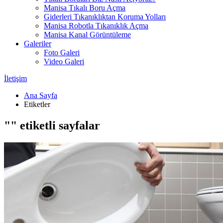
Manisa Tıkalı Boru Açma
Giderleri Tıkanıklıktan Koruma Yolları
Manisa Robotla Tıkanıklık Açma
Manisa Kanal Görüntüleme
Galeriler
Foto Galeri
Video Galeri
İletişim
Ana Sayfa
Etiketler
"" etiketli sayfalar