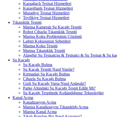
Karaağaçlı Tesisat Hizmetleri
Karaoğlanlı Tesisat Hizmetleri
Muradiye Tesisat Hizmetleri
Tevfikiye Tesisat Hizmetleri
Tıkanıklık Tespiti
Manisa Kameralı Su Kaçağı Tespiti
Robot Cihazla Tıkanıklık Tespiti
Manisa Koku Probleminin Çözümü
Lağım Kokusunun Sebepleri
Manisa Koku Tespiti
Manisa Tıkanıklık Tespiti
Alaşehir Su Tesisatçısı & Tesisatçı & Su Tesisat & Su kaç
Su Kaçağı
Su Kaçağı Bulma
Su Kaçak Tespiti Nasıl Yapılır?
Kırmadan Su Kaçağı Bulma
Cihazla Su Kaçağı Bulma
Gizli Su Kaçağı Varsa Nasıl Anlaşılır?
Parke Altındaki Su Kaçağı Tespit Edilir Mi?
Su Kaçağı Tespitinde Kullandığımız Teknolojiler
Kanal Açma
Kanalizasyon Açma
Manisa Kanalizasyon Tıkanıklığı Açma
Manisa Kanal Açma
Tıkalı Boruları Biz Nasıl Açıyoruz?