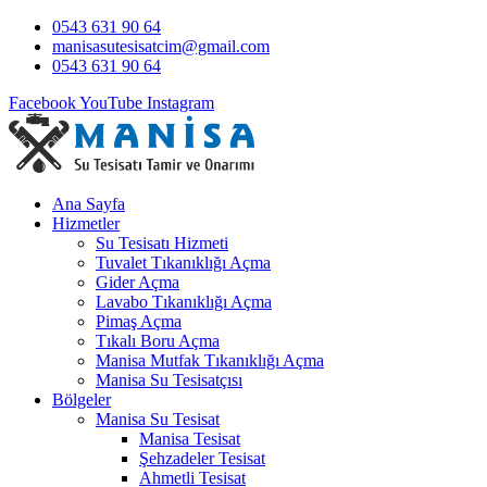
0543 631 90 64
manisasutesisatcim@gmail.com
0543 631 90 64
Facebook
YouTube
Instagram
Ana Sayfa
Hizmetler
Su Tesisatı Hizmeti
Tuvalet Tıkanıklığı Açma
Gider Açma
Lavabo Tıkanıklığı Açma
Pimaş Açma
Tıkalı Boru Açma
Manisa Mutfak Tıkanıklığı Açma
Manisa Su Tesisatçısı
Bölgeler
Manisa Su Tesisat
Manisa Tesisat
Şehzadeler Tesisat
Ahmetli Tesisat