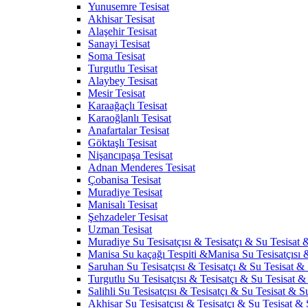
Yunusemre Tesisat
Akhisar Tesisat
Alaşehir Tesisat
Sanayi Tesisat
Soma Tesisat
Turgutlu Tesisat
Alaybey Tesisat
Mesir Tesisat
Karaağaçlı Tesisat
Karaoğlanlı Tesisat
Anafartalar Tesisat
Göktaşlı Tesisat
Nişancıpaşa Tesisat
Adnan Menderes Tesisat
Çobanisa Tesisat
Muradiye Tesisat
Manisalı Tesisat
Şehzadeler Tesisat
Uzman Tesisat
Muradiye Su Tesisatçısı & Tesisatçı & Su Tesisat &
Manisa Su kaçağı Tespiti &Manisa Su Tesisatçısı 
Saruhan Su Tesisatçısı & Tesisatçı & Su Tesisat & 
Turgutlu Su Tesisatçısı & Tesisatçı & Su Tesisat & 
Salihli Su Tesisatçısı & Tesisatçı & Su Tesisat & Su
Akhisar Su Tesisatçısı & Tesisatçı & Su Tesisat & S