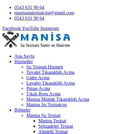
0543 631 90 64
manisasutesisatcim@gmail.com
0543 631 90 64
Facebook
YouTube
Instagram
Ana Sayfa
Hizmetler
Su Tesisatı Hizmeti
Tuvalet Tıkanıklığı Açma
Gider Açma
Lavabo Tıkanıklığı Açma
Pimaş Açma
Tıkalı Boru Açma
Manisa Mutfak Tıkanıklığı Açma
Manisa Su Tesisatçısı
Bölgeler
Manisa Su Tesisat
Manisa Tesisat
Şehzadeler Tesisat
Ahmetli Tesisat