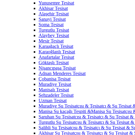
Yunusemre Tesisat
Akhisar Tesisat
Alaşehir Tesisat
Sanayi Tesisat
Soma Tesisat
Turgutlu Tesisat
Alaybey Tesisat
Mesir Tesisat
Karaağaçlı Tesisat
Karaoğlanlı Tesisat
Anafartalar Tesisat
Göktaşlı Tesisat
Nişancıpaşa Tesisat
Adnan Menderes Tesisat
Çobanisa Tesisat
Muradiye Tesisat
Manisalı Tesisat
Şehzadeler Tesisat
Uzman Tesisat
Muradiye Su Tesisatçısı & Tesisatçı & Su Tesisat &
Manisa Su kaçağı Tespiti &Manisa Su Tesisatçısı 
Saruhan Su Tesisatçısı & Tesisatçı & Su Tesisat & 
Turgutlu Su Tesisatçısı & Tesisatçı & Su Tesisat & 
Salihli Su Tesisatçısı & Tesisatçı & Su Tesisat & Su
Akhisar Su Tesisatçısı & Tesisatçı & Su Tesisat & S