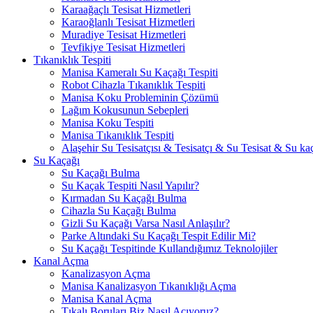
Karaağaçlı Tesisat Hizmetleri
Karaoğlanlı Tesisat Hizmetleri
Muradiye Tesisat Hizmetleri
Tevfikiye Tesisat Hizmetleri
Tıkanıklık Tespiti
Manisa Kameralı Su Kaçağı Tespiti
Robot Cihazla Tıkanıklık Tespiti
Manisa Koku Probleminin Çözümü
Lağım Kokusunun Sebepleri
Manisa Koku Tespiti
Manisa Tıkanıklık Tespiti
Alaşehir Su Tesisatçısı & Tesisatçı & Su Tesisat & Su kaç
Su Kaçağı
Su Kaçağı Bulma
Su Kaçak Tespiti Nasıl Yapılır?
Kırmadan Su Kaçağı Bulma
Cihazla Su Kaçağı Bulma
Gizli Su Kaçağı Varsa Nasıl Anlaşılır?
Parke Altındaki Su Kaçağı Tespit Edilir Mi?
Su Kaçağı Tespitinde Kullandığımız Teknolojiler
Kanal Açma
Kanalizasyon Açma
Manisa Kanalizasyon Tıkanıklığı Açma
Manisa Kanal Açma
Tıkalı Boruları Biz Nasıl Açıyoruz?