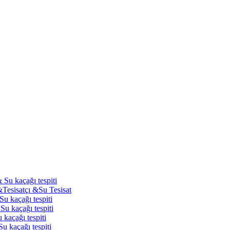
 Su kaçağı tespiti
&Tesisatçı &Su Tesisat
Su kaçağı tespiti
Su kaçağı tespiti
 kaçağı tespiti
u kaçağı tespiti