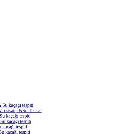
 Su kaçağı tespiti
&Tesisatçı &Su Tesisat
Su kaçağı tespiti
Su kaçağı tespiti
 kaçağı tespiti
u kaçağı tespiti