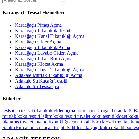
Karaağaçlı Tesisat Hizmetleri
Karaağaçlı Pimaş Açma
Karaağaçlı Tıkanıklık Tespiti
Karaağaçlı Kanal Tıkanıklığı Açma
Karaağaçlı Gider Açma
Karaağaçlı Tıkanıklık Açma
Karaağaçlı Lavabo Gideri Açma
Karaağaçlı Tıkalı Boru Açma
Karaağaçlı Klozet Açma
Karaağaçlı Logar Tıkanıklığı Açma
Adakale Mutfak Tıkanıklığı Açma
Adakale Su Kaçağı Tespiti
Adakale Su Tesisatçısı
Etiketler
tesisat
su tesisat
tıkanıklık
gider açma
boru açma
Logar Tıkanıklığı
Ka
mutfak koku tespiti
lağım koku tespiti
tuvalet koku tespiti
klozet koku 
tıkanmış tuvalet
lavabo tıkanıklığı açma
tıkalı boru
klozet montajı
kana
Salihli kırmadan su kaçak tespiti
Salihli su kaçağı bulma
Salihli su tes