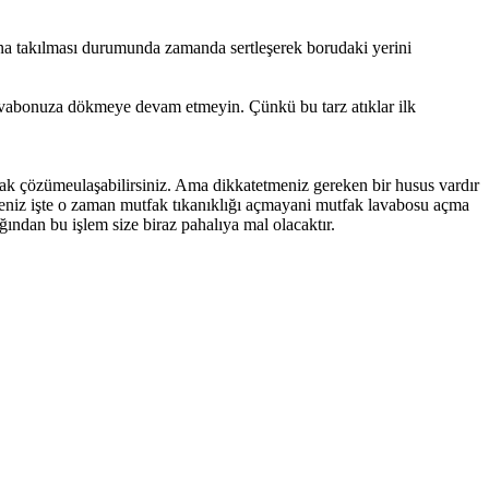
suna takılması durumunda zamanda sertleşerek borudaki yerini
lavabonuza dökmeye devam etmeyin. Çünkü bu tarz atıklar ilk
arak çözümeulaşabilirsiniz. Ama dikkatetmeniz gereken bir husus vardır
seniz işte o zaman mutfak tıkanıklığı açmayani mutfak lavabosu açma
ağından bu işlem size biraz pahalıya mal olacaktır.