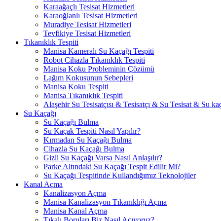
Karaağaçlı Tesisat Hizmetleri
Karaoğlanlı Tesisat Hizmetleri
Muradiye Tesisat Hizmetleri
Tevfikiye Tesisat Hizmetleri
Tıkanıklık Tespiti
Manisa Kameralı Su Kaçağı Tespiti
Robot Cihazla Tıkanıklık Tespiti
Manisa Koku Probleminin Çözümü
Lağım Kokusunun Sebepleri
Manisa Koku Tespiti
Manisa Tıkanıklık Tespiti
Alaşehir Su Tesisatçısı & Tesisatçı & Su Tesisat & Su kaç
Su Kaçağı
Su Kaçağı Bulma
Su Kaçak Tespiti Nasıl Yapılır?
Kırmadan Su Kaçağı Bulma
Cihazla Su Kaçağı Bulma
Gizli Su Kaçağı Varsa Nasıl Anlaşılır?
Parke Altındaki Su Kaçağı Tespit Edilir Mi?
Su Kaçağı Tespitinde Kullandığımız Teknolojiler
Kanal Açma
Kanalizasyon Açma
Manisa Kanalizasyon Tıkanıklığı Açma
Manisa Kanal Açma
Tıkalı Boruları Biz Nasıl Açıyoruz?