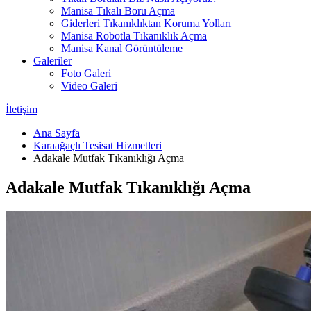
Manisa Tıkalı Boru Açma
Giderleri Tıkanıklıktan Koruma Yolları
Manisa Robotla Tıkanıklık Açma
Manisa Kanal Görüntüleme
Galeriler
Foto Galeri
Video Galeri
İletişim
Ana Sayfa
Karaağaçlı Tesisat Hizmetleri
Adakale Mutfak Tıkanıklığı Açma
Adakale Mutfak Tıkanıklığı Açma