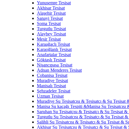
Yunusemre Tesisat
Akhisar Tesisat
Alaşehir Tesisat
Sanayi Tesisat
Soma Tesisat
Turgutlu Tesisat
Alaybey Tesisat
Mesir Tesisat
Karaağaçlı Tesisat
Karaoğlanlı Tesisat
Anafartalar Tesisat
Göktaşlı Tesisat
Nişancıpaşa Tesisat
Adnan Menderes Tesisat
Çobanisa Tesisat
Muradiye Tesisat
Manisalı Tesisat
Şehzadeler Tesisat
Uzman Tesisat
Muradiye Su Tesisatçısı & Tesisatçı & Su Tesisat &
Manisa Su kaçağı Tespiti &Manisa Su Tesisatçısı 
Saruhan Su Tesisatçısı & Tesisatçı & Su Tesisat & 
Turgutlu Su Tesisatçısı & Tesisatçı & Su Tesisat & 
Salihli Su Tesisatçısı & Tesisatçı & Su Tesisat & Su
Akhisar Su Tesisatçısı & Tesisatçı & Su Tesisat & S