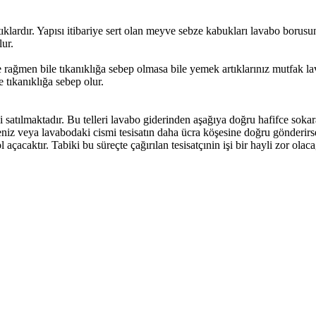
tıklardır. Yapısı itibariye sert olan meyve sebze kabukları lavabo boru
lur.
e rağmen bile tıkanıklığa sebep olmasa bile yemek artıklarınız mutfak 
 tıkanıklığa sebep olur.
i satılmaktadır. Bu telleri lavabo giderinden aşağıya doğru hafifce sok
niz veya lavabodaki cismi tesisatın daha ücra köşesine doğru gönderir
açacaktır. Tabiki bu süreçte çağırılan tesisatçınin işi bir hayli zor olac