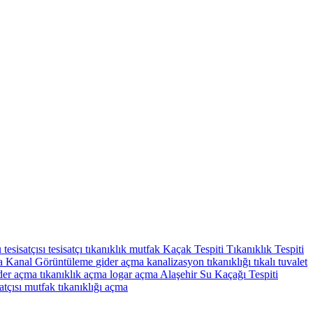
 tesisatçısı
tesisatçı
tıkanıklık
mutfak
Kaçak Tespiti
Tıkanıklık Tespiti
ma
Kanal Görüntüleme
gider açma
kanalizasyon tıkanıklığı
tıkalı tuvalet
der açma
tıkanıklık açma
logar açma
Alaşehir Su Kaçağı Tespiti
atçısı
mutfak tıkanıklığı açma