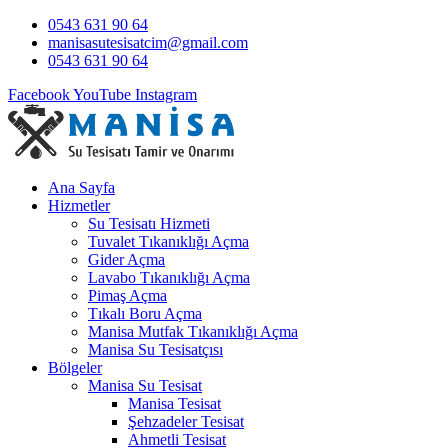
0543 631 90 64
manisasutesisatcim@gmail.com
0543 631 90 64
Facebook
YouTube
Instagram
Ana Sayfa
Hizmetler
Su Tesisatı Hizmeti
Tuvalet Tıkanıklığı Açma
Gider Açma
Lavabo Tıkanıklığı Açma
Pimaş Açma
Tıkalı Boru Açma
Manisa Mutfak Tıkanıklığı Açma
Manisa Su Tesisatçısı
Bölgeler
Manisa Su Tesisat
Manisa Tesisat
Şehzadeler Tesisat
Ahmetli Tesisat