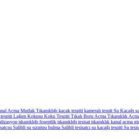
nal Açma
Mutfak Tıkanıklığı
kaçak tespiti
kameralı tespit
Su Kaçağı
su
tespiti
Lağım Kokusu
Koku Tespiti
Tıkalı Boru Açma
Tıkanıklık Aç
lizasyon tıkanıklığı
foseptlik tıkanıklığı
tesisat
tıkanıklık
kanal açma
gi
isatçısı
Salihli su sızıntısı bulma
Salihli tesisatçı
su kaçağı tespiti
Su tesis