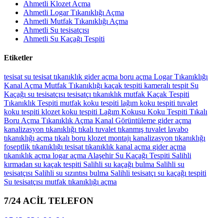
Ahmetli Klozet Açma
Ahmetli Logar Tıkanıklığı Açma
Ahmetli Mutfak Tıkanıklığı Açma
Ahmetli Su tesisatçısı
Ahmetli Su Kaçağı Tespiti
Etiketler
tesisat
su tesisat
tıkanıklık
gider açma
boru açma
Logar Tıkanıklığı
Kanal Açma
Mutfak Tıkanıklığı
kaçak tespiti
kameralı tespit
Su
Kaçağı
su tesisatçısı
tesisatçı
tıkanıklık
mutfak
Kaçak Tespiti
Tıkanıklık Tespiti
mutfak koku tespiti
lağım koku tespiti
tuvalet
koku tespiti
klozet koku tespiti
Lağım Kokusu
Koku Tespiti
Tıkalı
Boru Açma
Tıkanıklık Açma
Kanal Görüntüleme
gider açma
kanalizasyon tıkanıklığı
tıkalı tuvalet
tıkanmış tuvalet
lavabo
tıkanıklığı açma
tıkalı boru
klozet montajı
kanalizasyon tıkanıklığı
foseptlik tıkanıklığı
tesisat
tıkanıklık
kanal açma
gider açma
tıkanıklık açma
logar açma
Alaşehir Su Kaçağı Tespiti
Salihli
kırmadan su kaçak tespiti
Salihli su kaçağı bulma
Salihli su
tesisatçısı
Salihli su sızıntısı bulma
Salihli tesisatçı
su kaçağı tespiti
Su tesisatçısı
mutfak tıkanıklığı açma
7/24 ACİL TELEFON