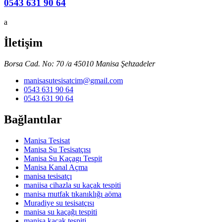
0543 631 90 64
a
İletişim
Borsa Cad. No: 70 /a 45010 Manisa Şehzadeler
manisasutesisatcim@gmail.com
0543 631 90 64
0543 631 90 64
Bağlantılar
Manisa Tesisat
Manisa Su Tesisatçısı
Manisa Su Kaçagı Tespit
Manisa Kanal Açma
manisa tesisatçı
maniisa cihazla su kaçak tespiti
manisa mutfak tıkanıklığı aöma
Muradiye su tesisatçısı
manisa su kaçağı tespiti
manisa kaçak tespiti