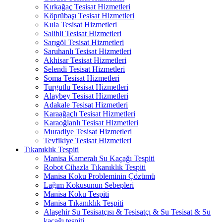
Kırkağaç Tesisat Hizmetleri
Köprübaşı Tesisat Hizmetleri
Kula Tesisat Hizmetleri
Salihli Tesisat Hizmetleri
Sarıgöl Tesisat Hizmetleri
Saruhanlı Tesisat Hizmetleri
Akhisar Tesisat Hizmetleri
Selendi Tesisat Hizmetleri
Soma Tesisat Hizmetleri
Turgutlu Tesisat Hizmetleri
Alaybey Tesisat Hizmetleri
Adakale Tesisat Hizmetleri
Karaağaçlı Tesisat Hizmetleri
Karaoğlanlı Tesisat Hizmetleri
Muradiye Tesisat Hizmetleri
Tevfikiye Tesisat Hizmetleri
Tıkanıklık Tespiti
Manisa Kameralı Su Kaçağı Tespiti
Robot Cihazla Tıkanıklık Tespiti
Manisa Koku Probleminin Çözümü
Lağım Kokusunun Sebepleri
Manisa Koku Tespiti
Manisa Tıkanıklık Tespiti
Alaşehir Su Tesisatçısı & Tesisatçı & Su Tesisat & Su
kaçağı tespiti