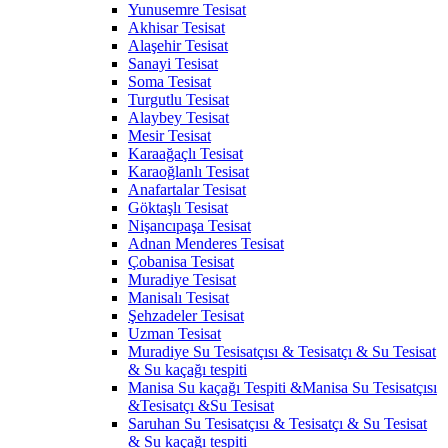
Yunusemre Tesisat
Akhisar Tesisat
Alaşehir Tesisat
Sanayi Tesisat
Soma Tesisat
Turgutlu Tesisat
Alaybey Tesisat
Mesir Tesisat
Karaağaçlı Tesisat
Karaoğlanlı Tesisat
Anafartalar Tesisat
Göktaşlı Tesisat
Nişancıpaşa Tesisat
Adnan Menderes Tesisat
Çobanisa Tesisat
Muradiye Tesisat
Manisalı Tesisat
Şehzadeler Tesisat
Uzman Tesisat
Muradiye Su Tesisatçısı & Tesisatçı & Su Tesisat
& Su kaçağı tespiti
Manisa Su kaçağı Tespiti &Manisa Su Tesisatçısı
&Tesisatçı &Su Tesisat
Saruhan Su Tesisatçısı & Tesisatçı & Su Tesisat
& Su kaçağı tespiti