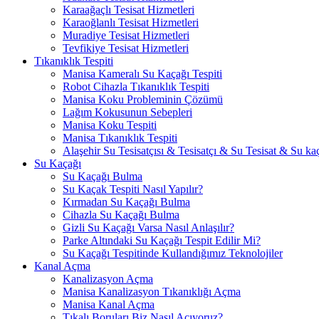
Karaağaçlı Tesisat Hizmetleri
Karaoğlanlı Tesisat Hizmetleri
Muradiye Tesisat Hizmetleri
Tevfikiye Tesisat Hizmetleri
Tıkanıklık Tespiti
Manisa Kameralı Su Kaçağı Tespiti
Robot Cihazla Tıkanıklık Tespiti
Manisa Koku Probleminin Çözümü
Lağım Kokusunun Sebepleri
Manisa Koku Tespiti
Manisa Tıkanıklık Tespiti
Alaşehir Su Tesisatçısı & Tesisatçı & Su Tesisat & Su kaç
Su Kaçağı
Su Kaçağı Bulma
Su Kaçak Tespiti Nasıl Yapılır?
Kırmadan Su Kaçağı Bulma
Cihazla Su Kaçağı Bulma
Gizli Su Kaçağı Varsa Nasıl Anlaşılır?
Parke Altındaki Su Kaçağı Tespit Edilir Mi?
Su Kaçağı Tespitinde Kullandığımız Teknolojiler
Kanal Açma
Kanalizasyon Açma
Manisa Kanalizasyon Tıkanıklığı Açma
Manisa Kanal Açma
Tıkalı Boruları Biz Nasıl Açıyoruz?