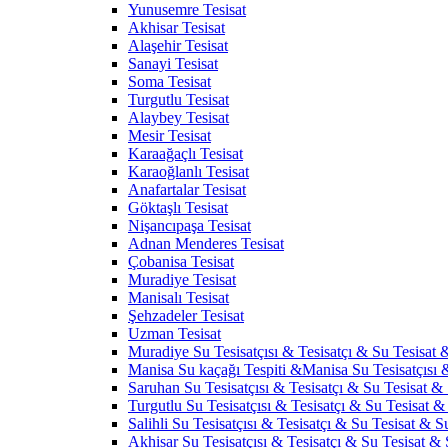
Yunusemre Tesisat
Akhisar Tesisat
Alaşehir Tesisat
Sanayi Tesisat
Soma Tesisat
Turgutlu Tesisat
Alaybey Tesisat
Mesir Tesisat
Karaağaçlı Tesisat
Karaoğlanlı Tesisat
Anafartalar Tesisat
Göktaşlı Tesisat
Nişancıpaşa Tesisat
Adnan Menderes Tesisat
Çobanisa Tesisat
Muradiye Tesisat
Manisalı Tesisat
Şehzadeler Tesisat
Uzman Tesisat
Muradiye Su Tesisatçısı & Tesisatçı & Su Tesisat &
Manisa Su kaçağı Tespiti &Manisa Su Tesisatçısı 
Saruhan Su Tesisatçısı & Tesisatçı & Su Tesisat & 
Turgutlu Su Tesisatçısı & Tesisatçı & Su Tesisat & 
Salihli Su Tesisatçısı & Tesisatçı & Su Tesisat & Su
Akhisar Su Tesisatçısı & Tesisatçı & Su Tesisat & S