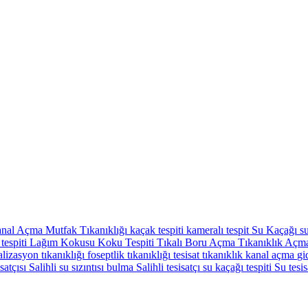
nal Açma
Mutfak Tıkanıklığı
kaçak tespiti
kameralı tespit
Su Kaçağı
su
tespiti
Lağım Kokusu
Koku Tespiti
Tıkalı Boru Açma
Tıkanıklık Aç
lizasyon tıkanıklığı
foseptlik tıkanıklığı
tesisat
tıkanıklık
kanal açma
gi
isatçısı
Salihli su sızıntısı bulma
Salihli tesisatçı
su kaçağı tespiti
Su tesis