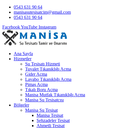
0543 631 90 64
manisasutesisatcim@gmail.com
0543 631 90 64
Facebook
YouTube
Instagram
Ana Sayfa
Hizmetler
Su Tesisatı Hizmeti
Tuvalet Tıkanıklığı Açma
Gider Açma
Lavabo Tıkanıklığı Açma
Pimaş Açma
Tıkalı Boru Açma
Manisa Mutfak Tıkanıklığı Açma
Manisa Su Tesisatçısı
Bölgeler
Manisa Su Tesisat
Manisa Tesisat
Şehzadeler Tesisat
Ahmetli Tesisat