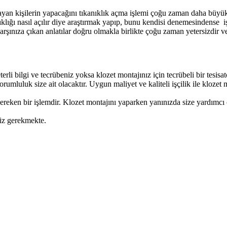
yan kişilerin yapacağını tıkanıklık açma işlemi çoğu zaman daha büyük 
ıklığı nasıl açılır diye araştırmak yapıp, bunu kendisi denemesindense iş
karşınıza çıkan anlatılar doğru olmakla birlikte çoğu zaman yetersizdir 
rli bilgi ve tecrübeniz yoksa klozet montajınız için tecrübeli bir tesisa
rumluluk size ait olacaktır. Uygun maliyet ve kaliteli işçilik ile klozet 
gereken bir işlemdir. Klozet montajını yaparken yanınızda size yardımcı o
niz gerekmekte.