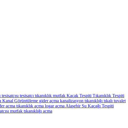
 tesisatçısı
tesisatçı
tıkanıklık
mutfak
Kaçak Tespiti
Tıkanıklık Tespiti
ma
Kanal Görüntüleme
gider açma
kanalizasyon tıkanıklığı
tıkalı tuvalet
der açma
tıkanıklık açma
logar açma
Alaşehir Su Kaçağı Tespiti
atçısı
mutfak tıkanıklığı açma