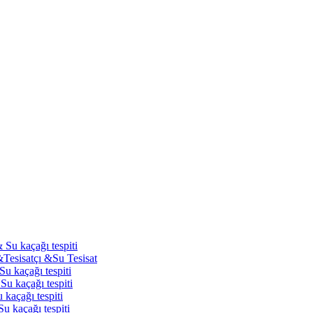
 Su kaçağı tespiti
&Tesisatçı &Su Tesisat
Su kaçağı tespiti
Su kaçağı tespiti
 kaçağı tespiti
u kaçağı tespiti