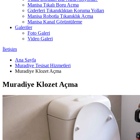
Manisa Tıkalı Boru Açma
Giderleri Tıkanıklıktan Koruma Yolları
Manisa Robotla Tıkanıklık Açma
Manisa Kanal Görüntüleme
Galeriler
Foto Galeri
Video Galeri
İletişim
Ana Sayfa
Muradiye Tesisat Hizmetleri
Muradiye Klozet Açma
Muradiye Klozet Açma