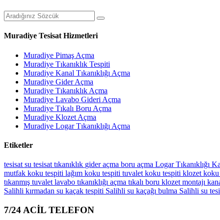
Muradiye Tesisat Hizmetleri
Muradiye Pimaş Açma
Muradiye Tıkanıklık Tespiti
Muradiye Kanal Tıkanıklığı Açma
Muradiye Gider Açma
Muradiye Tıkanıklık Açma
Muradiye Lavabo Gideri Açma
Muradiye Tıkalı Boru Açma
Muradiye Klozet Açma
Muradiye Logar Tıkanıklığı Açma
Etiketler
tesisat
su tesisat
tıkanıklık
gider açma
boru açma
Logar Tıkanıklığı
Ka
mutfak koku tespiti
lağım koku tespiti
tuvalet koku tespiti
klozet koku 
tıkanmış tuvalet
lavabo tıkanıklığı açma
tıkalı boru
klozet montajı
kana
Salihli kırmadan su kaçak tespiti
Salihli su kaçağı bulma
Salihli su tes
7/24 ACİL TELEFON