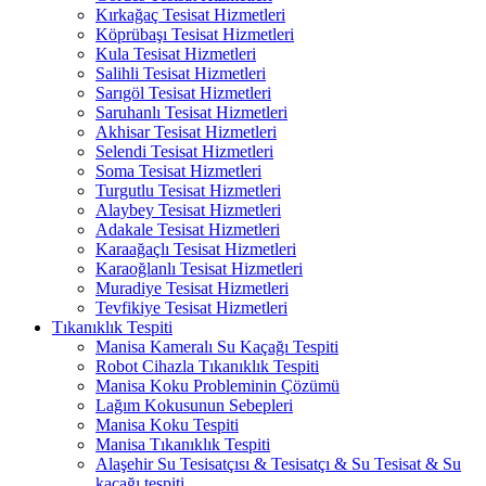
Kırkağaç Tesisat Hizmetleri
Köprübaşı Tesisat Hizmetleri
Kula Tesisat Hizmetleri
Salihli Tesisat Hizmetleri
Sarıgöl Tesisat Hizmetleri
Saruhanlı Tesisat Hizmetleri
Akhisar Tesisat Hizmetleri
Selendi Tesisat Hizmetleri
Soma Tesisat Hizmetleri
Turgutlu Tesisat Hizmetleri
Alaybey Tesisat Hizmetleri
Adakale Tesisat Hizmetleri
Karaağaçlı Tesisat Hizmetleri
Karaoğlanlı Tesisat Hizmetleri
Muradiye Tesisat Hizmetleri
Tevfikiye Tesisat Hizmetleri
Tıkanıklık Tespiti
Manisa Kameralı Su Kaçağı Tespiti
Robot Cihazla Tıkanıklık Tespiti
Manisa Koku Probleminin Çözümü
Lağım Kokusunun Sebepleri
Manisa Koku Tespiti
Manisa Tıkanıklık Tespiti
Alaşehir Su Tesisatçısı & Tesisatçı & Su Tesisat & Su
kaçağı tespiti