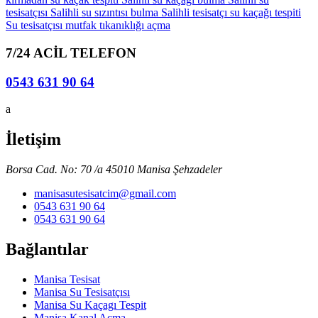
tesisatçısı
Salihli su sızıntısı bulma
Salihli tesisatçı
su kaçağı tespiti
Su tesisatçısı
mutfak tıkanıklığı açma
7/24 ACİL TELEFON
0543 631 90 64
a
İletişim
Borsa Cad. No: 70 /a 45010 Manisa Şehzadeler
manisasutesisatcim@gmail.com
0543 631 90 64
0543 631 90 64
Bağlantılar
Manisa Tesisat
Manisa Su Tesisatçısı
Manisa Su Kaçagı Tespit
Manisa Kanal Açma