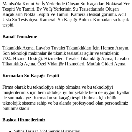
Manisa'da Konut Ve İş Yerlerinde Oluşan Su Kaçakları Noktasal Yer
Tespiti Ve Tamiri. Ev Ve İş Yerlerinin Su Tesisatlarında Oluşan
Kaçakların Nokta Tespiti Ve Tamiri. Kameralı tesisat görüntü. Acil
Usta Su Tesisatçısı. Kameralı Su Kaçağı Bulma. Kırmadan su kaçak
tespiti.
Kanal Temizleme
Tıkanıklık Açma. Lavabo Tuvalet Tıkanıklıkları İçin Hemen Arayın.
Son teknoloji makinalar ile tıkanık tesisatlar açılır ve temizlenir.
7/24. Hizmet Desteği. Hizmetler: Tuvalet Tıkanıklığı Açma, Lavabo
TIkanıklığı Açma, Özel Vidanjör Hizmetleri, Mutfak Gideri Açma.
Kırmadan Su Kaçağı Tespiti
Firma olarak bu teknolojiye sahip olmakta ve bu teknolojiyi
müşterilerimiz için hem oldukça iyi bir şekilde hem de uygun fiyatlar
ile sunmaktayız. Kırmadan su kaçağı tespiti bulmak için bütün
teknolojik sisteme sahip ve bu alanda profesyonel olan personelimiz
bulunmaktadır
Başlıca Hizmetlerimiz
Sıhhi Tesisat 7/24 Servis Hizmetleri