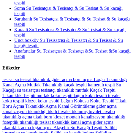
tespiti
Soma Su Tesisatçısı & Tesisatçı & Su Tesisat & Su kaçağı
tespiti
Saruhanlı Su Tesisatçısı & Tesisatçı & Su Tesisat & Su kaçağı
tespiti
Karaali Su Tesisatçısı & Tesisatçı & Su Tesisat & Su kaçağı
tespiti
Uncubozköy Su Tesisatçısı & Tesisatçı & Su Tesisat & Su
kaçağı tespiti
Anafartalar Su Tesisatçısı & Tesisatçı &Su Tesisat &Su kaçağı
tespiti
Etiketler
tesisat
su tesisat
tıkanıklık
gider açma
boru açma
Logar Tıkanıklığı
Kanal Açma
Mutfak Tıkanıklığı
kaçak tespiti
kameralı tespit
Su
Kaçağı
su tesisatçısı
tesisatçı
tıkanıklık
mutfak
Kaçak Tespiti
Tıkanıklık Tespiti
mutfak koku tespiti
lağım koku tespiti
tuvalet
koku tespiti
klozet koku tespiti
Lağım Kokusu
Koku Tespiti
Tıkalı
Boru Açma
Tıkanıklık Açma
Kanal Görüntüleme
gider açma
kanalizasyon tıkanıklığı
tıkalı tuvalet
tıkanmış tuvalet
lavabo
tıkanıklığı açma
tıkalı boru
klozet montajı
kanalizasyon tıkanıklığı
foseptlik tıkanıklığı
tesisat
tıkanıklık
kanal açma
gider açma
tıkanıklık açma
logar açma
Alaşehir Su Kaçağı Tespiti
Salihli
kırmadan su kaçak tespiti
Salihli su kaçağı bulma
Salihli su