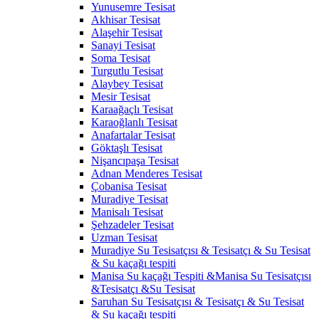
Yunusemre Tesisat
Akhisar Tesisat
Alaşehir Tesisat
Sanayi Tesisat
Soma Tesisat
Turgutlu Tesisat
Alaybey Tesisat
Mesir Tesisat
Karaağaçlı Tesisat
Karaoğlanlı Tesisat
Anafartalar Tesisat
Göktaşlı Tesisat
Nişancıpaşa Tesisat
Adnan Menderes Tesisat
Çobanisa Tesisat
Muradiye Tesisat
Manisalı Tesisat
Şehzadeler Tesisat
Uzman Tesisat
Muradiye Su Tesisatçısı & Tesisatçı & Su Tesisat
& Su kaçağı tespiti
Manisa Su kaçağı Tespiti &Manisa Su Tesisatçısı
&Tesisatçı &Su Tesisat
Saruhan Su Tesisatçısı & Tesisatçı & Su Tesisat
& Su kaçağı tespiti