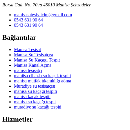
Borsa Cad. No: 70 /a 45010 Manisa Şehzadeler
manisasutesisatcim@gmail.com
0543 631 90 64
0543 631 90 64
Bağlantılar
Manisa Tesisat
Manisa Su Tesisatçısı
Manisa Su Kaçagı Tespit
Manisa Kanal Açma
manisa tesisatçı
maniisa cihazla su kaçak tespiti
manisa mutfak tıkanıklığı aöma
Muradiye su tesisatçısı
manisa su kaçağı tespiti
manisa kaçak tespiti
manisa su kaçağı tespit
muradiye su kaçağı tespiti
Hizmetler