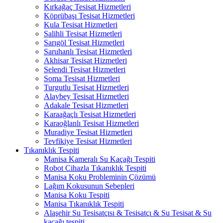
Kırkağaç Tesisat Hizmetleri
Köprübaşı Tesisat Hizmetleri
Kula Tesisat Hizmetleri
Salihli Tesisat Hizmetleri
Sarıgöl Tesisat Hizmetleri
Saruhanlı Tesisat Hizmetleri
Akhisar Tesisat Hizmetleri
Selendi Tesisat Hizmetleri
Soma Tesisat Hizmetleri
Turgutlu Tesisat Hizmetleri
Alaybey Tesisat Hizmetleri
Adakale Tesisat Hizmetleri
Karaağaçlı Tesisat Hizmetleri
Karaoğlanlı Tesisat Hizmetleri
Muradiye Tesisat Hizmetleri
Tevfikiye Tesisat Hizmetleri
Tıkanıklık Tespiti
Manisa Kameralı Su Kaçağı Tespiti
Robot Cihazla Tıkanıklık Tespiti
Manisa Koku Probleminin Çözümü
Lağım Kokusunun Sebepleri
Manisa Koku Tespiti
Manisa Tıkanıklık Tespiti
Alaşehir Su Tesisatçısı & Tesisatçı & Su Tesisat & Su
kaçağı tespiti