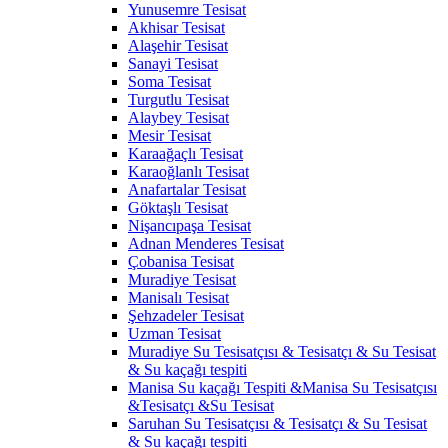
Yunusemre Tesisat
Akhisar Tesisat
Alaşehir Tesisat
Sanayi Tesisat
Soma Tesisat
Turgutlu Tesisat
Alaybey Tesisat
Mesir Tesisat
Karaağaçlı Tesisat
Karaoğlanlı Tesisat
Anafartalar Tesisat
Göktaşlı Tesisat
Nişancıpaşa Tesisat
Adnan Menderes Tesisat
Çobanisa Tesisat
Muradiye Tesisat
Manisalı Tesisat
Şehzadeler Tesisat
Uzman Tesisat
Muradiye Su Tesisatçısı & Tesisatçı & Su Tesisat
& Su kaçağı tespiti
Manisa Su kaçağı Tespiti &Manisa Su Tesisatçısı
&Tesisatçı &Su Tesisat
Saruhan Su Tesisatçısı & Tesisatçı & Su Tesisat
& Su kaçağı tespiti