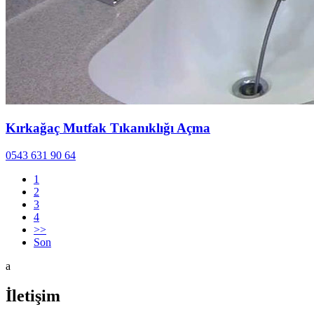
Kırkağaç Mutfak Tıkanıklığı Açma
0543 631 90 64
1
2
3
4
>>
Son
a
İletişim