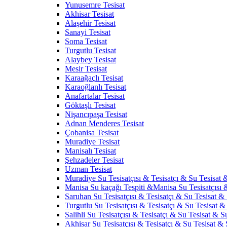
Yunusemre Tesisat
Akhisar Tesisat
Alaşehir Tesisat
Sanayi Tesisat
Soma Tesisat
Turgutlu Tesisat
Alaybey Tesisat
Mesir Tesisat
Karaağaçlı Tesisat
Karaoğlanlı Tesisat
Anafartalar Tesisat
Göktaşlı Tesisat
Nişancıpaşa Tesisat
Adnan Menderes Tesisat
Çobanisa Tesisat
Muradiye Tesisat
Manisalı Tesisat
Şehzadeler Tesisat
Uzman Tesisat
Muradiye Su Tesisatçısı & Tesisatçı & Su Tesisat &
Manisa Su kaçağı Tespiti &Manisa Su Tesisatçısı 
Saruhan Su Tesisatçısı & Tesisatçı & Su Tesisat & 
Turgutlu Su Tesisatçısı & Tesisatçı & Su Tesisat & 
Salihli Su Tesisatçısı & Tesisatçı & Su Tesisat & Su
Akhisar Su Tesisatçısı & Tesisatçı & Su Tesisat & S