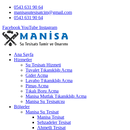
0543 631 90 64
manisasutesisatcim@gmail.com
0543 631 90 64
Facebook
YouTube
Instagram
Ana Sayfa
Hizmetler
Su Tesisatı Hizmeti
Tuvalet Tıkanıklığı Açma
Gider Açma
Lavabo Tıkanıklığı Açma
Pimaş Açma
Tıkalı Boru Açma
Manisa Mutfak Tıkanıklığı Açma
Manisa Su Tesisatçısı
Bölgeler
Manisa Su Tesisat
Manisa Tesisat
Şehzadeler Tesisat
Ahmetli Tesisat