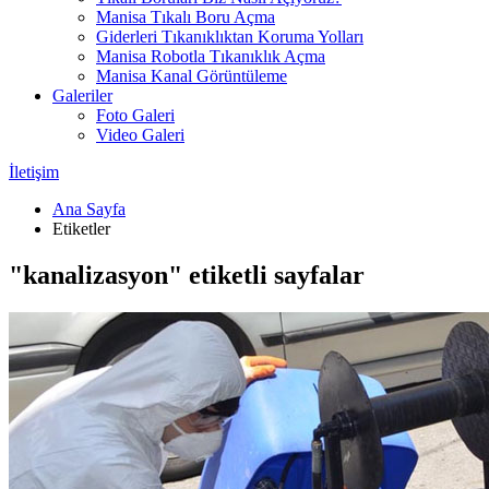
Manisa Tıkalı Boru Açma
Giderleri Tıkanıklıktan Koruma Yolları
Manisa Robotla Tıkanıklık Açma
Manisa Kanal Görüntüleme
Galeriler
Foto Galeri
Video Galeri
İletişim
Ana Sayfa
Etiketler
"kanalizasyon" etiketli sayfalar