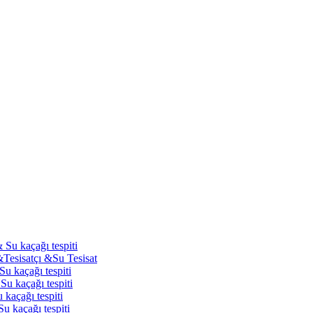
 Su kaçağı tespiti
&Tesisatçı &Su Tesisat
Su kaçağı tespiti
Su kaçağı tespiti
 kaçağı tespiti
u kaçağı tespiti