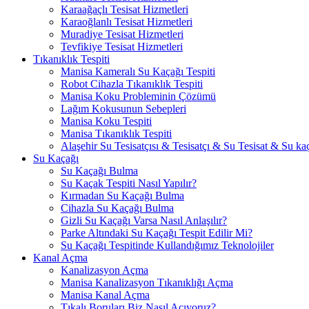
Karaağaçlı Tesisat Hizmetleri
Karaoğlanlı Tesisat Hizmetleri
Muradiye Tesisat Hizmetleri
Tevfikiye Tesisat Hizmetleri
Tıkanıklık Tespiti
Manisa Kameralı Su Kaçağı Tespiti
Robot Cihazla Tıkanıklık Tespiti
Manisa Koku Probleminin Çözümü
Lağım Kokusunun Sebepleri
Manisa Koku Tespiti
Manisa Tıkanıklık Tespiti
Alaşehir Su Tesisatçısı & Tesisatçı & Su Tesisat & Su kaç
Su Kaçağı
Su Kaçağı Bulma
Su Kaçak Tespiti Nasıl Yapılır?
Kırmadan Su Kaçağı Bulma
Cihazla Su Kaçağı Bulma
Gizli Su Kaçağı Varsa Nasıl Anlaşılır?
Parke Altındaki Su Kaçağı Tespit Edilir Mi?
Su Kaçağı Tespitinde Kullandığımız Teknolojiler
Kanal Açma
Kanalizasyon Açma
Manisa Kanalizasyon Tıkanıklığı Açma
Manisa Kanal Açma
Tıkalı Boruları Biz Nasıl Açıyoruz?