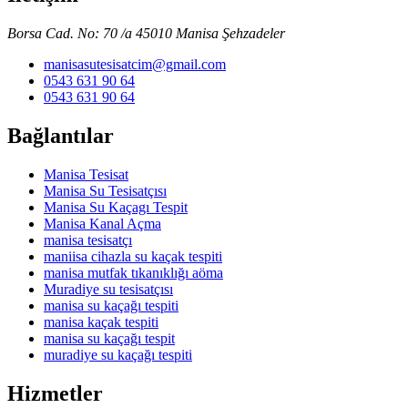
Borsa Cad. No: 70 /a 45010 Manisa Şehzadeler
manisasutesisatcim@gmail.com
0543 631 90 64
0543 631 90 64
Bağlantılar
Manisa Tesisat
Manisa Su Tesisatçısı
Manisa Su Kaçagı Tespit
Manisa Kanal Açma
manisa tesisatçı
maniisa cihazla su kaçak tespiti
manisa mutfak tıkanıklığı aöma
Muradiye su tesisatçısı
manisa su kaçağı tespiti
manisa kaçak tespiti
manisa su kaçağı tespit
muradiye su kaçağı tespiti
Hizmetler