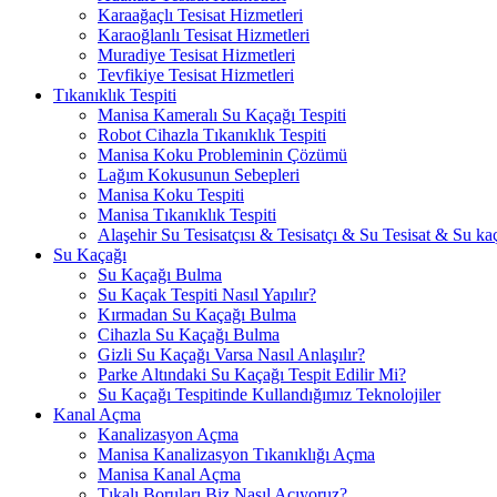
Karaağaçlı Tesisat Hizmetleri
Karaoğlanlı Tesisat Hizmetleri
Muradiye Tesisat Hizmetleri
Tevfikiye Tesisat Hizmetleri
Tıkanıklık Tespiti
Manisa Kameralı Su Kaçağı Tespiti
Robot Cihazla Tıkanıklık Tespiti
Manisa Koku Probleminin Çözümü
Lağım Kokusunun Sebepleri
Manisa Koku Tespiti
Manisa Tıkanıklık Tespiti
Alaşehir Su Tesisatçısı & Tesisatçı & Su Tesisat & Su kaç
Su Kaçağı
Su Kaçağı Bulma
Su Kaçak Tespiti Nasıl Yapılır?
Kırmadan Su Kaçağı Bulma
Cihazla Su Kaçağı Bulma
Gizli Su Kaçağı Varsa Nasıl Anlaşılır?
Parke Altındaki Su Kaçağı Tespit Edilir Mi?
Su Kaçağı Tespitinde Kullandığımız Teknolojiler
Kanal Açma
Kanalizasyon Açma
Manisa Kanalizasyon Tıkanıklığı Açma
Manisa Kanal Açma
Tıkalı Boruları Biz Nasıl Açıyoruz?