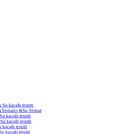
 Su kaçağı tespiti
&Tesisatçı &Su Tesisat
Su kaçağı tespiti
Su kaçağı tespiti
 kaçağı tespiti
u kaçağı tespiti