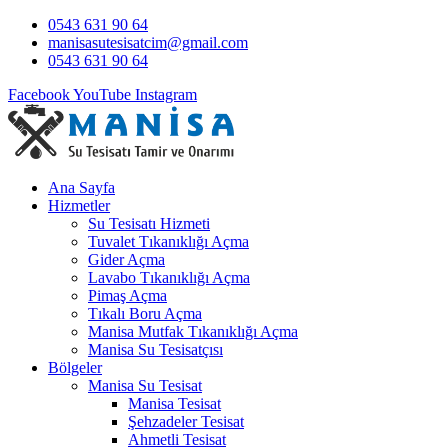
0543 631 90 64
manisasutesisatcim@gmail.com
0543 631 90 64
Facebook
YouTube
Instagram
Ana Sayfa
Hizmetler
Su Tesisatı Hizmeti
Tuvalet Tıkanıklığı Açma
Gider Açma
Lavabo Tıkanıklığı Açma
Pimaş Açma
Tıkalı Boru Açma
Manisa Mutfak Tıkanıklığı Açma
Manisa Su Tesisatçısı
Bölgeler
Manisa Su Tesisat
Manisa Tesisat
Şehzadeler Tesisat
Ahmetli Tesisat