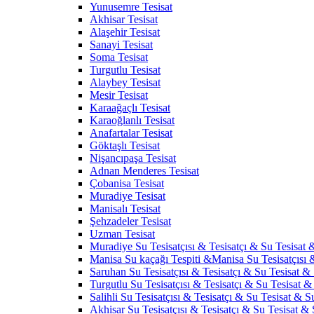
Yunusemre Tesisat
Akhisar Tesisat
Alaşehir Tesisat
Sanayi Tesisat
Soma Tesisat
Turgutlu Tesisat
Alaybey Tesisat
Mesir Tesisat
Karaağaçlı Tesisat
Karaoğlanlı Tesisat
Anafartalar Tesisat
Göktaşlı Tesisat
Nişancıpaşa Tesisat
Adnan Menderes Tesisat
Çobanisa Tesisat
Muradiye Tesisat
Manisalı Tesisat
Şehzadeler Tesisat
Uzman Tesisat
Muradiye Su Tesisatçısı & Tesisatçı & Su Tesisat &
Manisa Su kaçağı Tespiti &Manisa Su Tesisatçısı 
Saruhan Su Tesisatçısı & Tesisatçı & Su Tesisat & 
Turgutlu Su Tesisatçısı & Tesisatçı & Su Tesisat & 
Salihli Su Tesisatçısı & Tesisatçı & Su Tesisat & Su
Akhisar Su Tesisatçısı & Tesisatçı & Su Tesisat & S