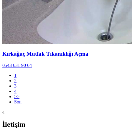
Kırkağaç Mutfak Tıkanıklığı Açma
0543 631 90 64
1
2
3
4
>>
Son
a
İletişim