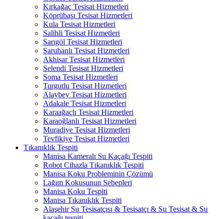
Kırkağaç Tesisat Hizmetleri
Köprübaşı Tesisat Hizmetleri
Kula Tesisat Hizmetleri
Salihli Tesisat Hizmetleri
Sarıgöl Tesisat Hizmetleri
Saruhanlı Tesisat Hizmetleri
Akhisar Tesisat Hizmetleri
Selendi Tesisat Hizmetleri
Soma Tesisat Hizmetleri
Turgutlu Tesisat Hizmetleri
Alaybey Tesisat Hizmetleri
Adakale Tesisat Hizmetleri
Karaağaçlı Tesisat Hizmetleri
Karaoğlanlı Tesisat Hizmetleri
Muradiye Tesisat Hizmetleri
Tevfikiye Tesisat Hizmetleri
Tıkanıklık Tespiti
Manisa Kameralı Su Kaçağı Tespiti
Robot Cihazla Tıkanıklık Tespiti
Manisa Koku Probleminin Çözümü
Lağım Kokusunun Sebepleri
Manisa Koku Tespiti
Manisa Tıkanıklık Tespiti
Alaşehir Su Tesisatçısı & Tesisatçı & Su Tesisat & Su
kaçağı tespiti