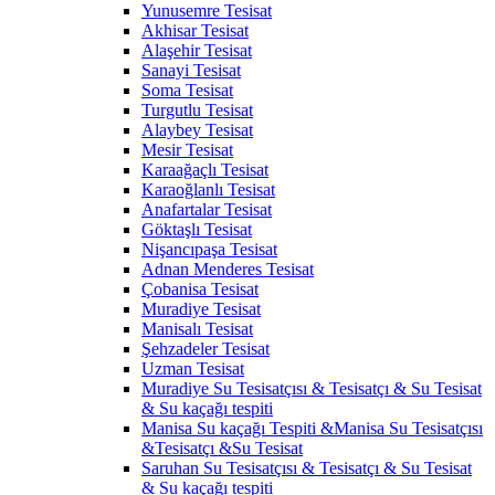
Yunusemre Tesisat
Akhisar Tesisat
Alaşehir Tesisat
Sanayi Tesisat
Soma Tesisat
Turgutlu Tesisat
Alaybey Tesisat
Mesir Tesisat
Karaağaçlı Tesisat
Karaoğlanlı Tesisat
Anafartalar Tesisat
Göktaşlı Tesisat
Nişancıpaşa Tesisat
Adnan Menderes Tesisat
Çobanisa Tesisat
Muradiye Tesisat
Manisalı Tesisat
Şehzadeler Tesisat
Uzman Tesisat
Muradiye Su Tesisatçısı & Tesisatçı & Su Tesisat
& Su kaçağı tespiti
Manisa Su kaçağı Tespiti &Manisa Su Tesisatçısı
&Tesisatçı &Su Tesisat
Saruhan Su Tesisatçısı & Tesisatçı & Su Tesisat
& Su kaçağı tespiti