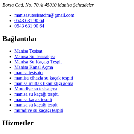
Borsa Cad. No: 70 /a 45010 Manisa Şehzadeler
manisasutesisatcim@gmail.com
0543 631 90 64
0543 631 90 64
Bağlantılar
Manisa Tesisat
Manisa Su Tesisatçısı
Manisa Su Kaçagı Tespit
Manisa Kanal Açma
manisa tesisatçı
maniisa cihazla su kaçak tespiti
manisa mutfak tıkanıklığı aöma
Muradiye su tesisatçısı
manisa su kaçağı tespiti
manisa kaçak tespiti
manisa su kaçağı tespit
muradiye su kaçağı tespiti
Hizmetler